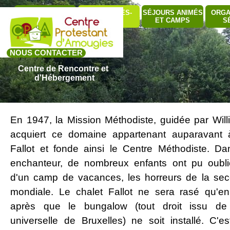
Aller au contenu
Sauter le me
QUI SOMMES-
SÉJOURS ANIMÉS
ORGA
BÂTIMENTS
▼
NOUS ?
ET CAMPS
S
NOUS CONTACTER
Centre de Rencontre et 
d'Hébergement
En 1947, la Mission Méthodiste, guidée par Wil
acquiert ce domaine appartenant auparavant 
Fallot et fonde ainsi le Centre Méthodiste. D
enchanteur, de nombreux enfants ont pu oubli
d'un camp de vacances, les horreurs de la se
mondiale. Le chalet Fallot ne sera rasé qu'e
après que le bungalow (tout droit issu de l
universelle de Bruxelles) ne soit installé. C'e